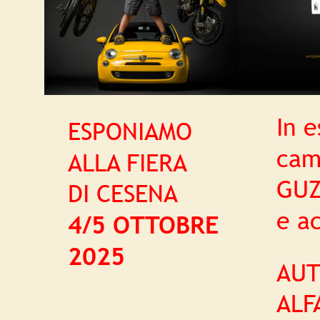
In e
ESPONIAMO 
cam
ALLA FIERA 
GUZ
DI CESENA
e ac
4/5 OTTOBRE
2025
AUT
ALF