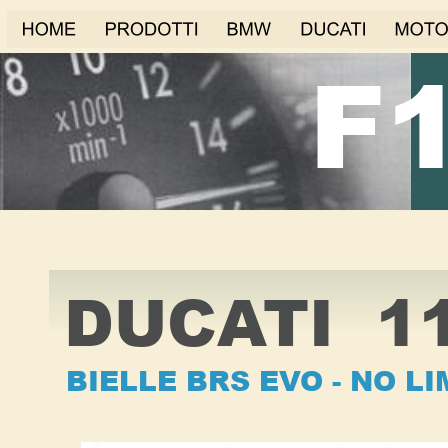
F
DUCATI  1
BIELLE BRS EVO - NO LI